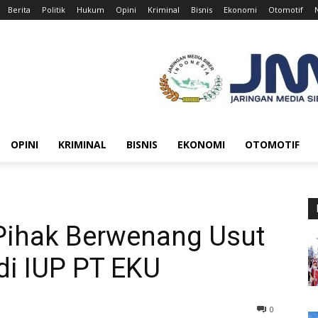
Berita
Politik
Hukum
Opini
Kriminal
Bisnis
Ekonomi
Otomotif
OPINI
KRIMINAL
BISNIS
EKONOMI
OTOMOTIF
Pihak Berwenang Usut
di IUP PT EKU
0