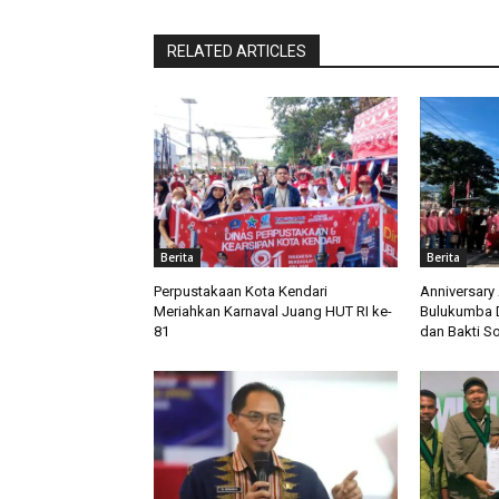
RELATED ARTICLES
Berita
Berita
Perpustakaan Kota Kendari
Anniversary
Meriahkan Karnaval Juang HUT RI ke-
Bulukumba D
81
dan Bakti So