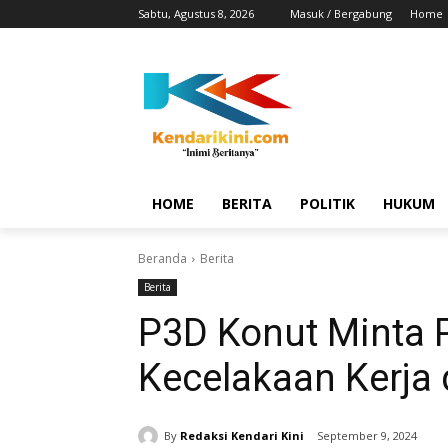
Sabtu, Agustus 8, 2026
Masuk / Bergabung
Home
HOME
BERITA
POLITIK
HUKUM
Beranda
Berita
Berita
P3D Konut Minta 
Kecelakaan Kerja 
By
Redaksi Kendari Kini
September 9, 2024