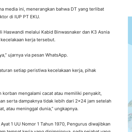
ma media ini, menerangkan bahwa DT yang terlibat
ktor di IUP PT EKU.
Ali Haswandi melalui Kabid Binwasnaker dan K3 Asnia
 kecelakaan kerja tersebut.
a,” ujarnya via pesan WhatsApp.
uran setiap peristiwa kecelakaan kerja, pihak
 korban mengalami cacat atau memiliki penyakit,
an serta dampaknya tidak lebih dari 2×24 jam setelah
at, atau meninggal dunia,” ungkapnya.
1 Ayat 1 UU Nomor 1 Tahun 1970, Pengurus diwajibkan
lam tempat kerja yang dipimpinnya, pada pejabat yang