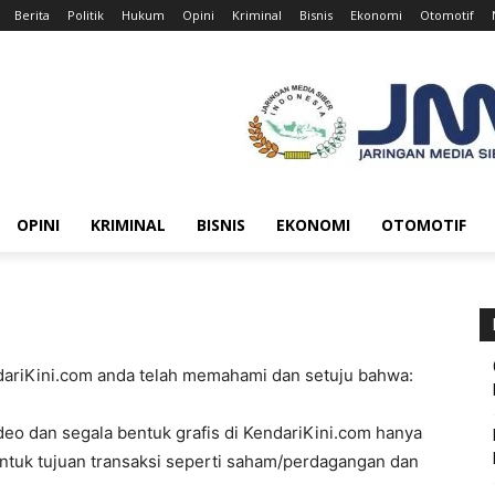
Berita
Politik
Hukum
Opini
Kriminal
Bisnis
Ekonomi
Otomotif
OPINI
KRIMINAL
BISNIS
EKONOMI
OTOMOTIF
riKini.com anda telah memahami dan setuju bahwa:
deo dan segala bentuk grafis di KendariKini.com hanya
untuk tujuan transaksi seperti saham/perdagangan dan