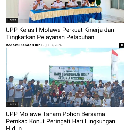
Berita
UPP Kelas I Molawe Perkuat Kinerja dan
Tingkatkan Pelayanan Pelabuhan
Redaksi Kendari Kini
-
Juli 7, 2026
0
Berita
UPP Molawe Tanam Pohon Bersama
Pemkab Konut Peringati Hari Lingkungan
Hidup