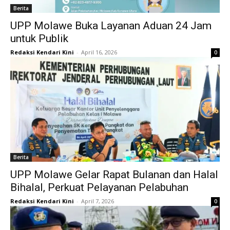
Berita
UPP Molawe Buka Layanan Aduan 24 Jam
untuk Publik
Redaksi Kendari Kini
-
April 16, 2026
0
Berita
UPP Molawe Gelar Rapat Bulanan dan Halal
Bihalal, Perkuat Pelayanan Pelabuhan
Redaksi Kendari Kini
-
April 7, 2026
0