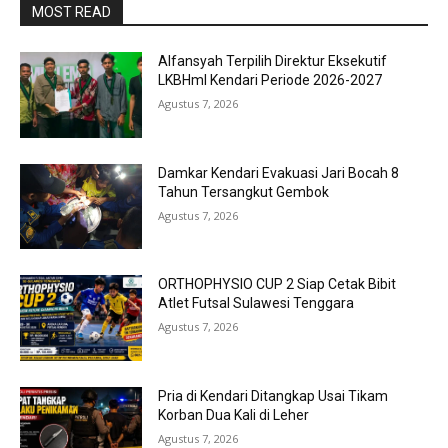
MOST READ
Alfansyah Terpilih Direktur Eksekutif
LKBHmI Kendari Periode 2026-2027
Agustus 7, 2026
Damkar Kendari Evakuasi Jari Bocah 8
Tahun Tersangkut Gembok
Agustus 7, 2026
ORTHOPHYSIO CUP 2 Siap Cetak Bibit
Atlet Futsal Sulawesi Tenggara
Agustus 7, 2026
Pria di Kendari Ditangkap Usai Tikam
Korban Dua Kali di Leher
Agustus 7, 2026