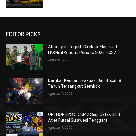
EDITOR PICKS
Alfansyah Terpilih Direktur Eksekutif
LKBHmI Kendari Periode 2026-2027
Agustus 7, 2026
Damkar Kendari Evakuasi Jari Bocah 8
Tahun Tersangkut Gembok
Agustus 7, 2026
ORTHOPHYSIO CUP 2 Siap Cetak Bibit
Atlet Futsal Sulawesi Tenggara
Agustus 7, 2026