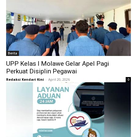
Berita
UPP Kelas I Molawe Gelar Apel Pagi
Perkuat Disiplin Pegawai
Redaksi Kendari Kini
-
April 20, 2026
0