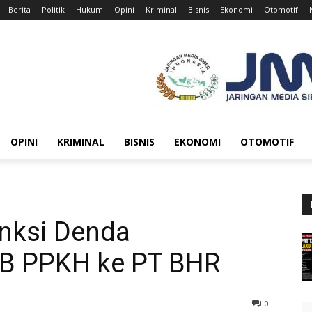
Berita
Politik
Hukum
Opini
Kriminal
Bisnis
Ekonomi
Otomotif
OPINI
KRIMINAL
BISNIS
EKONOMI
OTOMOTIF
nksi Denda
PB PPKH ke PT BHR
0