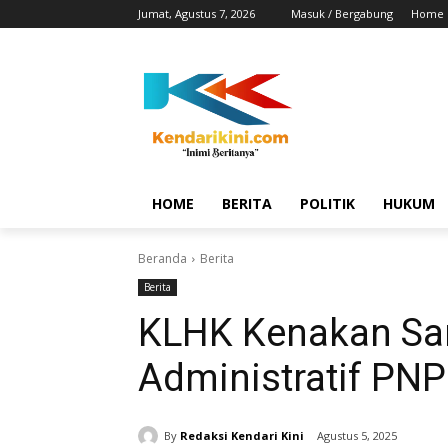
Jumat, Agustus 7, 2026
Masuk / Bergabung
Home
HOME
BERITA
POLITIK
HUKUM
Beranda
Berita
Berita
KLHK Kenakan Sa
Administratif PN
By
Redaksi Kendari Kini
Agustus 5, 2025