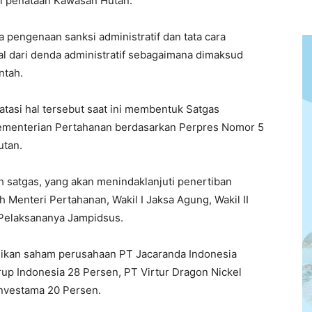
lui penataan Kawasan Hutan.
a pengenaan sanksi administratif dan tata cara
l dari denda administratif sebagaimana dimaksud
ntah.
tasi hal tersebut saat ini membentuk Satgas
ementerian Pertahanan berdasarkan Perpres Nomor 5
utan.
h satgas, yang akan menindaklanjuti penertiban
h Menteri Pertahanan, Wakil I Jaksa Agung, Wakil II
i Pelaksananya Jampidsus.
likan saham perusahaan PT Jacaranda Indonesia
up Indonesia 28 Persen, PT Virtur Dragon Nickel
nvestama 20 Persen.