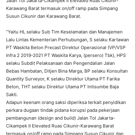
Jalan Tol Jakarta-Cikampek II Elevated Ruas Cikunir-
Karawang Barat termasuk on/off ramp pada Simpang
Susun Cikunir dan Karawang Barat.
“Yaitu HL selaku Sub Tim Keselamatan dan Manajemen
Lalu Lintas Kementerian Perhubungan, S selaku Kartawan
PT Waskita Beton Precast Direktur Operasional (VP/VSP
Infra 2 2019-2021 PT Waskita Karya, (persero) Tbk), HPS
selaku Subdit Pelaksanaan dan Pengendalian Jalan
Bebas Hambatan, Ditjen Bina Marga, BP selaku Konsultan
Quantity Surveyor, K selaku Direktur Utama PT Farika
Beton, THT selaku Direktur Utama PT Intisumbe Baja
Sakti.
Adapun keenam orang saksi diperiksa terkait penyidikan
perkara dugaan tindak pidana korupsi pada pekerjaan
pembangunan (design and build) Jalan Tol Jakarta-
Cikampek II Elevated Ruas Cikunir-Karawang Barat
termasuk on/off ramp pada Simpang Susun Cikunir dan