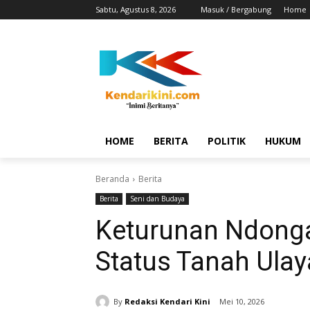
Sabtu, Agustus 8, 2026
Masuk / Bergabung
Home
HOME
BERITA
POLITIK
HUKUM
Beranda
Berita
Berita
Seni dan Budaya
Keturunan Ndong
Status Tanah Ula
By
Redaksi Kendari Kini
Mei 10, 2026