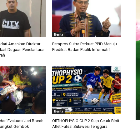
Berita
ndari Amankan Direktur
Pemprov Sultra Perkuat PPID Menuju
rkait Dugaan Penelantaran
Predikat Badan Publik Informatif
rah
Berita
ari Evakuasi Jari Bocah
ORTHOPHYSIO CUP 2 Siap Cetak Bibit
rsangkut Gembok
Atlet Futsal Sulawesi Tenggara