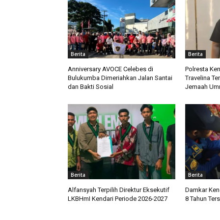
Berita
Berita
Anniversary AVOCE Celebes di
Polresta Ke
Bulukumba Dimeriahkan Jalan Santai
Travelina Te
dan Bakti Sosial
Jemaah Um
Berita
Berita
Alfansyah Terpilih Direktur Eksekutif
Damkar Kend
LKBHmI Kendari Periode 2026-2027
8 Tahun Te