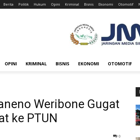
Berita
Politik
Hukum
Opini
Kriminal
Bisnis
Ekonomi
Otomotif
OPINI
KRIMINAL
BISNIS
EKONOMI
OTOMOTIF
aneno Weribone Gugat
yat ke PTUN
0