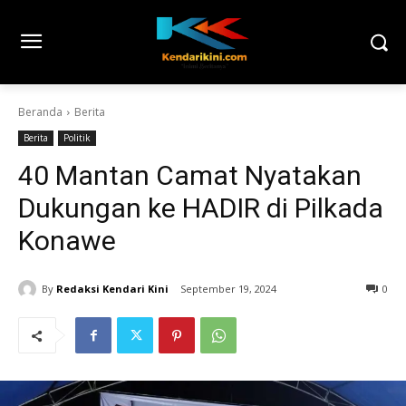
Beranda
Berita
Berita
Politik
40 Mantan Camat Nyatakan
Dukungan ke HADIR di Pilkada
Konawe
By
Redaksi Kendari Kini
September 19, 2024
0