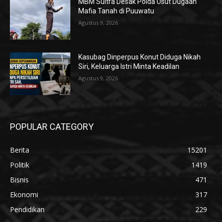
MBM Sultra Desak Polda Usut Dugaan
Mafia Tanah di Puuwatu
Agustus 9, 2026
Kasubag Dinperpus Konut Diduga Nikah
Siri, Keluarga Istri Minta Keadilan
Agustus 9, 2026
POPULAR CATEGORY
Berita
15201
Politik
1419
Bisnis
471
Ekonomi
317
Pendidikan
229