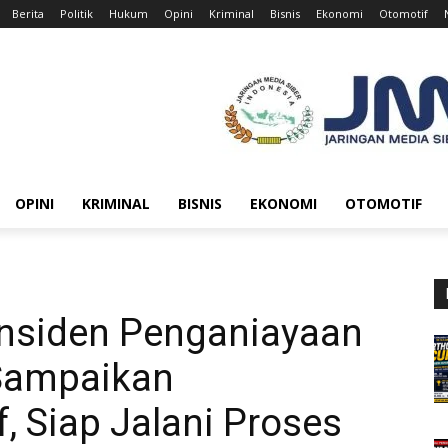
Berita
Politik
Hukum
Opini
Kriminal
Bisnis
Ekonomi
Otomotif
OPINI
KRIMINAL
BISNIS
EKONOMI
OTOMOTIF
nsiden Penganiayaan
 Sampaikan
 Siap Jalani Proses