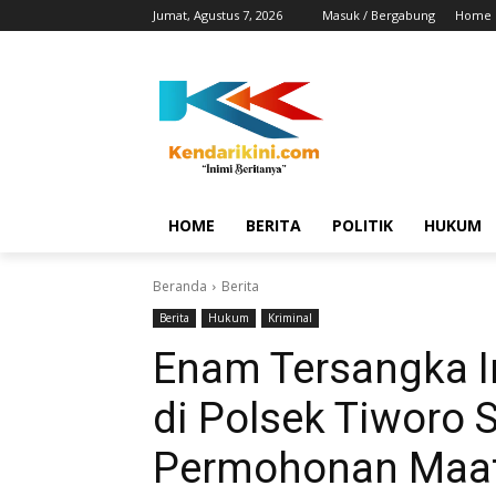
Jumat, Agustus 7, 2026
Masuk / Bergabung
Home
HOME
BERITA
POLITIK
HUKUM
Beranda
Berita
Berita
Hukum
Kriminal
Enam Tersangka I
di Polsek Tiworo
Permohonan Maaf,