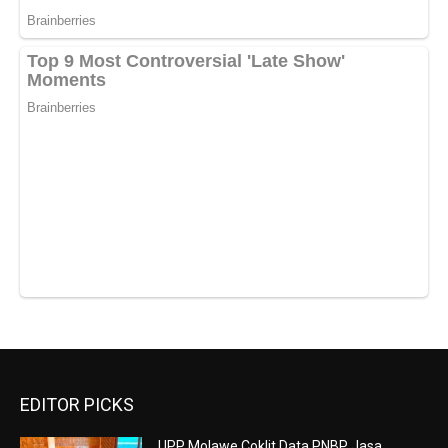
EDITOR PICKS
UPP Molawe Coklit Data PNBP Jasa