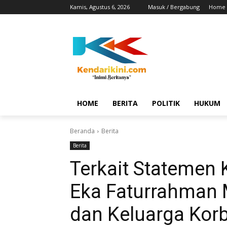
Kamis, Agustus 6, 2026
Masuk / Bergabung
Home
HOME
BERITA
POLITIK
HUKUM
Beranda
Berita
Berita
Terkait Statemen 
Eka Faturrahman 
dan Keluarga Kor