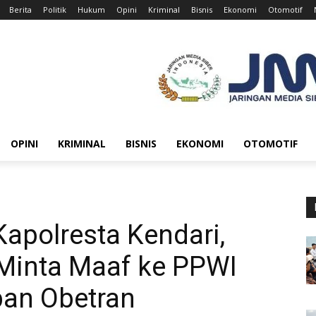
Berita
Politik
Hukum
Opini
Kriminal
Bisnis
Ekonomi
Otomotif
OPINI
KRIMINAL
BISNIS
EKONOMI
OTOMOTIF
Kapolresta Kendari,
Minta Maaf ke PPWI
ban Obetran