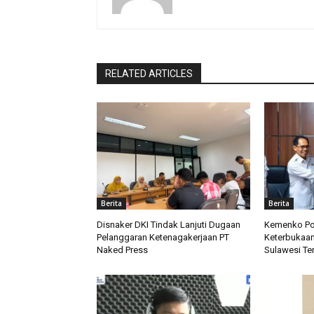
RELATED ARTICLES
Berita
Berita
Disnaker DKI Tindak Lanjuti Dugaan
Kemenko Po
Pelanggaran Ketenagakerjaan PT
Keterbukaan 
Naked Press
Sulawesi Te