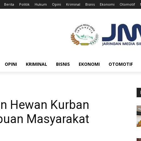
Berita
Politik
Hukum
Opini
Kriminal
Bisnis
Ekonomi
Otomotif
OPINI
KRIMINAL
BISNIS
EKONOMI
OTOMOTIF
an Hewan Kurban
ibuan Masyarakat