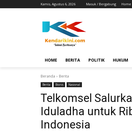
Kamis, Agustus 6, 2026
Masuk / Bergabung
Home
HOME
BERITA
POLITIK
HUKUM
Beranda
Berita
Berita
Bisnis
Nasional
Telkomsel Salurk
Iduladha untuk R
Indonesia