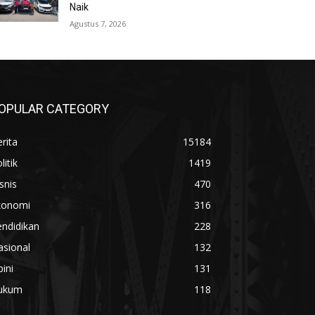
Naik
Agustus 7, 2026
OPULAR CATEGORY
rita
15184
litik
1419
snis
470
konomi
316
ndidikan
228
asional
132
ini
131
ukum
118