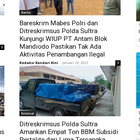
Berita
Bareskrim Mabes Polri dan
Ditreskrimsus Polda Sultra
Kunjungi WIUP PT Antam Blok
Mandiodo Pastikan Tak Ada
0
Aktivitas Penambangan Ilegal
Redaksi Kendari Kini
-
Januari 29, 2023
0
Kriminal
Ditreskrimsus Polda Sultra
us
Amankan Empat Ton BBM Subsidi
Pertalite dari Lima Tersangka