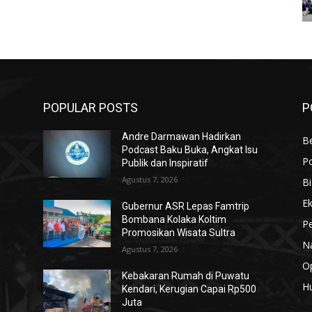
POPULAR POSTS
P
Andre Darmawan Hadirkan
Be
Podcast Baku Buka, Angkat Isu
Po
Publik dan Inspiratif
Agustus 7, 2026
Bi
E
Gubernur ASR Lepas Famtrip
Bombana Kolaka Koltim
Pe
Promosikan Wisata Sultra
N
Agustus 7, 2026
Op
Kebakaran Rumah di Puwatu
H
Kendari, Kerugian Capai Rp500
Juta