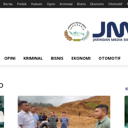
Berita
Politik
Hukum
Opini
Kriminal
Bisnis
Ekonomi
Otomotif
OPINI
KRIMINAL
BISNIS
EKONOMI
OTOMOTIF
o