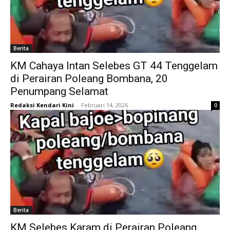
Berita
KM Cahaya Intan Selebes GT 44 Tenggelam
di Perairan Poleang Bombana, 20
Penumpang Selamat
Redaksi Kendari Kini
-
Februari 14, 2026
0
Berita
KM Selebes Karam di Perairan Poleang