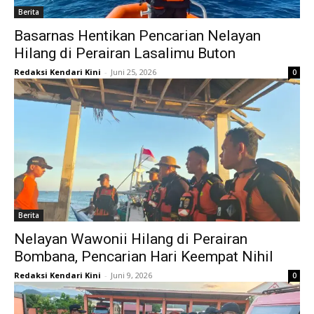
Berita
Basarnas Hentikan Pencarian Nelayan
Hilang di Perairan Lasalimu Buton
Redaksi Kendari Kini
-
Juni 25, 2026
0
Berita
Nelayan Wawonii Hilang di Perairan
Bombana, Pencarian Hari Keempat Nihil
Redaksi Kendari Kini
-
Juni 9, 2026
0