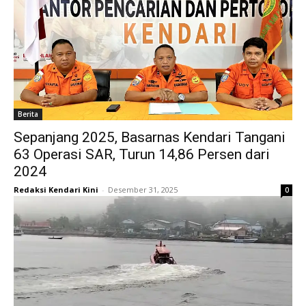
Berita
Sepanjang 2025, Basarnas Kendari Tangani
63 Operasi SAR, Turun 14,86 Persen dari
2024
Redaksi Kendari Kini
-
Desember 31, 2025
0