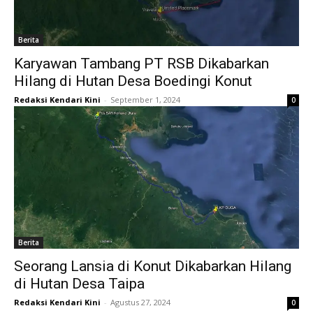
Berita
Karyawan Tambang PT RSB Dikabarkan
Hilang di Hutan Desa Boedingi Konut
Redaksi Kendari Kini
-
September 1, 2024
0
Berita
Seorang Lansia di Konut Dikabarkan Hilang
di Hutan Desa Taipa
Redaksi Kendari Kini
-
Agustus 27, 2024
0