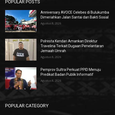
POPULAR POSTS
Anniversary AVOCE Celebes di Bulukumba
Dimeriahkan Jalan Santai dan Bakti Sosial
Agustus 8, 2026
Polresta Kendari Amankan Direktur
Travelina Terkait Dugaan Penelantaran
Jemaah Umrah
Agustus 8, 2026
Pemprov Sultra Perkuat PPID Menuju
Predikat Badan Publik Informatif
Agustus 8, 2026
POPULAR CATEGORY