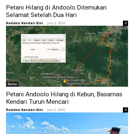
Petani Hilang di Andoolo Ditemukan
Selamat Setelah Dua Hari
Redaksi Kendari Kini
-
Juni 3, 2026
0
Berita
Petani Andoolo Hilang di Kebun, Basarnas
Kendari Turun Mencari
Redaksi Kendari Kini
-
Juni 2, 2026
0