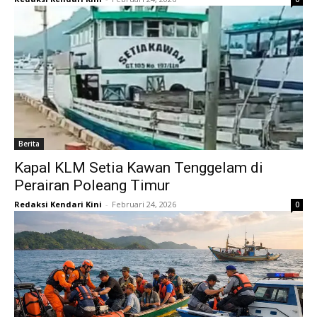
Berita
Kapal KLM Setia Kawan Tenggelam di
Perairan Poleang Timur
Redaksi Kendari Kini
-
Februari 24, 2026
0