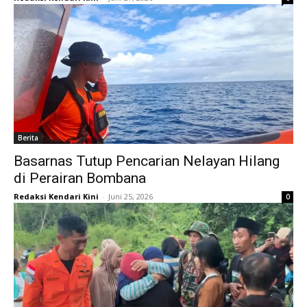
Berita
Basarnas Tutup Pencarian Nelayan Hilang
di Perairan Bombana
Redaksi Kendari Kini
-
Juni 25, 2026
0