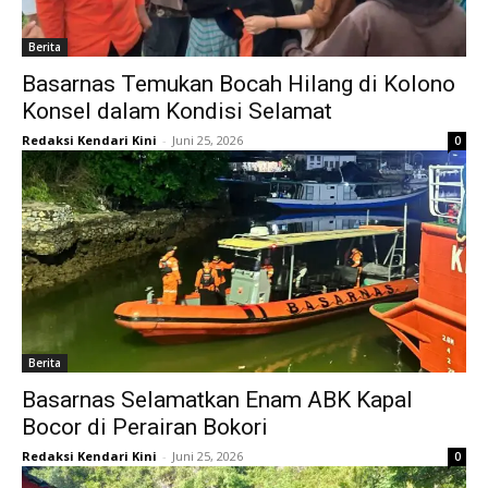
Berita
Basarnas Temukan Bocah Hilang di Kolono
Konsel dalam Kondisi Selamat
Redaksi Kendari Kini
-
Juni 25, 2026
0
Berita
Basarnas Selamatkan Enam ABK Kapal
Bocor di Perairan Bokori
Redaksi Kendari Kini
-
Juni 25, 2026
0