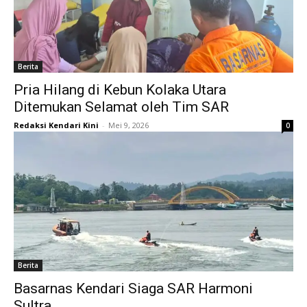
Berita
Pria Hilang di Kebun Kolaka Utara
Ditemukan Selamat oleh Tim SAR
Redaksi Kendari Kini
-
Mei 9, 2026
0
Berita
Basarnas Kendari Siaga SAR Harmoni
Sultra