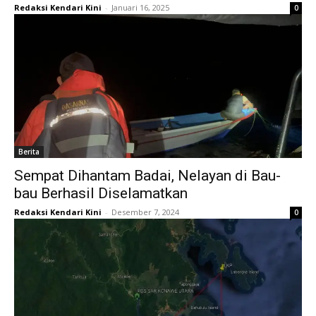
Redaksi Kendari Kini
-
Januari 16, 2025
0
Berita
Sempat Dihantam Badai, Nelayan di Bau-
bau Berhasil Diselamatkan
Redaksi Kendari Kini
-
Desember 7, 2024
0