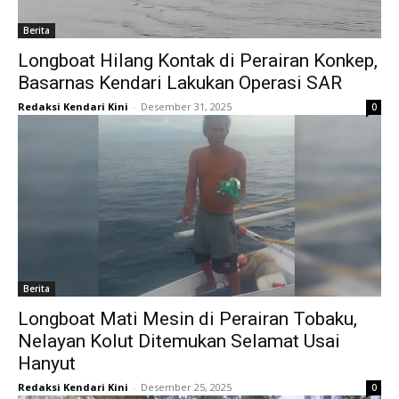
Berita
Longboat Hilang Kontak di Perairan Konkep,
Basarnas Kendari Lakukan Operasi SAR
Redaksi Kendari Kini
-
Desember 31, 2025
0
Berita
Longboat Mati Mesin di Perairan Tobaku,
Nelayan Kolut Ditemukan Selamat Usai
Hanyut
Redaksi Kendari Kini
-
Desember 25, 2025
0