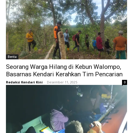
Berita
Seorang Warga Hilang di Kebun Walompo,
Basarnas Kendari Kerahkan Tim Pencarian
Redaksi Kendari Kini
-
Desember 11, 2025
0