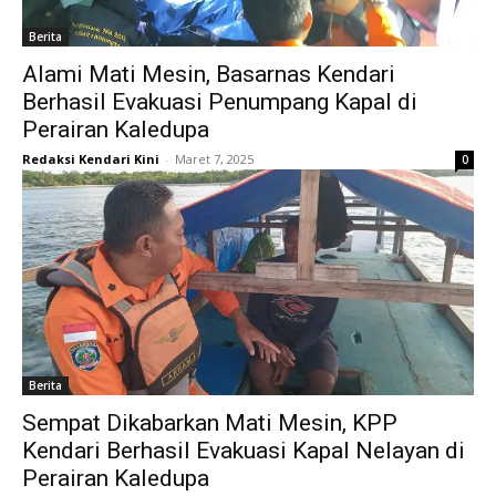
Berita
Alami Mati Mesin, Basarnas Kendari
Berhasil Evakuasi Penumpang Kapal di
Perairan Kaledupa
Redaksi Kendari Kini
-
Maret 7, 2025
0
Berita
Sempat Dikabarkan Mati Mesin, KPP
Kendari Berhasil Evakuasi Kapal Nelayan di
Perairan Kaledupa