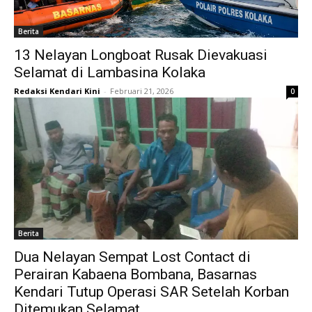
Berita
13 Nelayan Longboat Rusak Dievakuasi
Selamat di Lambasina Kolaka
Redaksi Kendari Kini
-
Februari 21, 2026
0
Berita
Dua Nelayan Sempat Lost Contact di
Perairan Kabaena Bombana, Basarnas
Kendari Tutup Operasi SAR Setelah Korban
Ditemukan Selamat