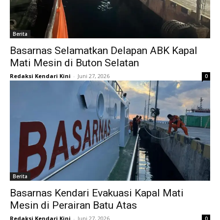
Berita
Basarnas Selamatkan Delapan ABK Kapal
Mati Mesin di Buton Selatan
Redaksi Kendari Kini
-
Juni 27, 2026
0
Berita
Basarnas Kendari Evakuasi Kapal Mati
Mesin di Perairan Batu Atas
Redaksi Kendari Kini
-
Juni 27, 2026
0