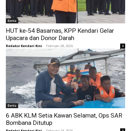
Berita
HUT ke-54 Basarnas, KPP Kendari Gelar
Upacara dan Donor Darah
Redaksi Kendari Kini
-
Februari 28, 2026
0
Berita
6 ABK KLM Setia Kawan Selamat, Ops SAR
Bombana Ditutup
Redaksi Kendari Kini
-
Februari 24, 2026
0