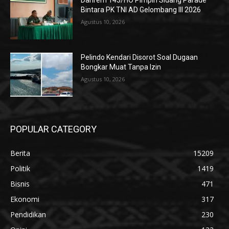
Danrem 143/HO Pimpin Sidang Parade
Bintara PK TNI AD Gelombang III 2026
Agustus 10, 2026
Pelindo Kendari Disorot Soal Dugaan
Bongkar Muat Tanpa Izin
Agustus 10, 2026
POPULAR CATEGORY
Berita
15209
Politik
1419
Bisnis
471
Ekonomi
317
Pendidikan
230