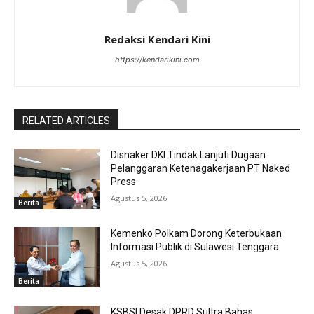
Redaksi Kendari Kini
https://kendarikini.com
RELATED ARTICLES
Disnaker DKI Tindak Lanjuti Dugaan
Pelanggaran Ketenagakerjaan PT Naked
Press
Agustus 5, 2026
Berita
Kemenko Polkam Dorong Keterbukaan
Informasi Publik di Sulawesi Tenggara
Agustus 5, 2026
Berita
KSBSI Desak DPRD Sultra Bahas