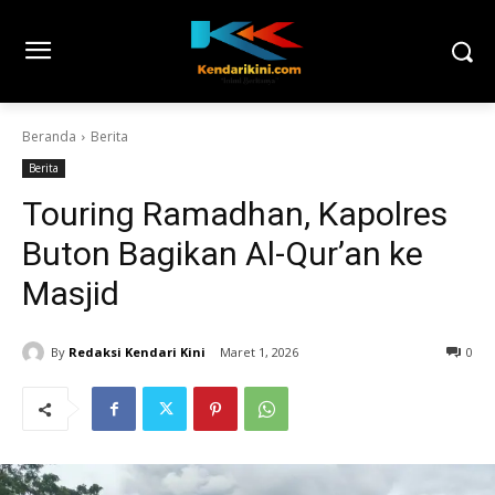
Beranda
Berita
Berita
Touring Ramadhan, Kapolres
Buton Bagikan Al-Qur’an ke
Masjid
By
Redaksi Kendari Kini
Maret 1, 2026
0