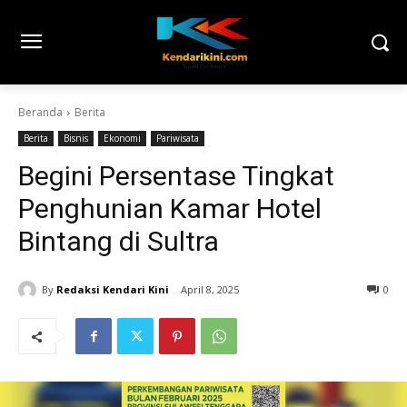
Beranda
Berita
Berita
Bisnis
Ekonomi
Pariwisata
Begini Persentase Tingkat
Penghunian Kamar Hotel
Bintang di Sultra
By
Redaksi Kendari Kini
April 8, 2025
0