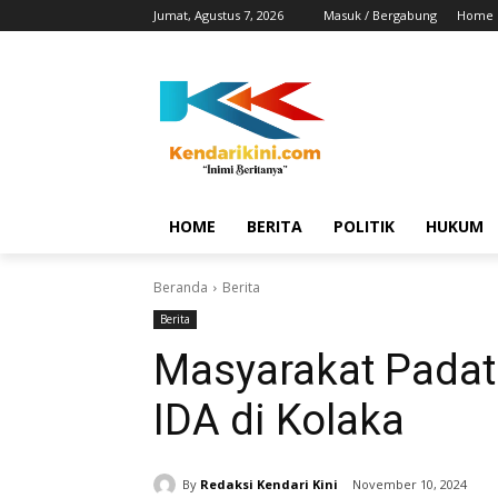
Jumat, Agustus 7, 2026
Masuk / Bergabung
Home
HOME
BERITA
POLITIK
HUKUM
Beranda
Berita
Berita
Masyarakat Padat
IDA di Kolaka
By
Redaksi Kendari Kini
November 10, 2024