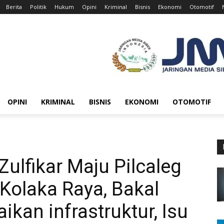
Berita
Politik
Hukum
Opini
Kriminal
Bisnis
Ekonomi
Otomotif
OPINI
KRIMINAL
BISNIS
EKONOMI
OTOMOTIF
lfikar Maju Pilcaleg
 Kolaka Raya, Bakal
kan infrastruktur, Isu