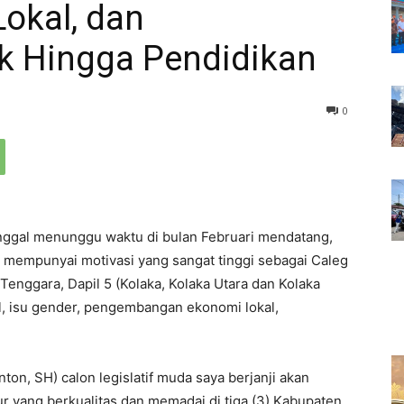
okal, dan
k Hingga Pendidikan
0
 tinggal menunggu waktu di bulan Februari mendatang,
kar mempunyai motivasi yang sangat tinggi sebagai Caleg
enggara, Dapil 5 (Kolaka, Kolaka Utara dan Kolaka
al, isu gender, pengembangan ekonomi lokal,
on, SH) calon legislatif muda saya berjanji akan
 yang berkualitas dan memadai di tiga (3) Kabupaten