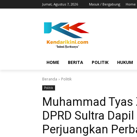
Jumat, Agustus 7, 2026
Masuk / Bergabung
Home
HOME
BERITA
POLITIK
HUKUM
Beranda
Politik
Politik
Muhammad Tyas Zu
DPRD Sultra Dapil
Perjuangkan Perbai