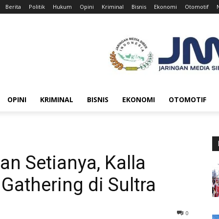
Berita
Politik
Hukum
Opini
Kriminal
Bisnis
Ekonomi
Otomotif
OPINI
KRIMINAL
BISNIS
EKONOMI
OTOMOTIF
an Setianya, Kalla
 Gathering di Sultra
0