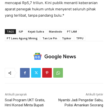
mencapai Rp5,7 triliun. Kini publik menanti keberanian
aparat penegak hukum untuk menyeret seluruh pihak
yang terlibat, tanpa pandang bulu.*
TAGS
IUP
Kejati Sultra
Mandiodo
PT LAM
PT Lawu Agung Mining
Tan Lie Pin
Tipikor
TPPU
Artikulli paraprak
Artikulli tjetër
Soal Program UKT Gratis,
Nyambi Jadi Pengedar Sabu,
HmI Konsel Minta Bupati
Polisi Amankan Seorang