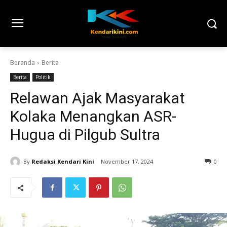
Beranda
Berita
Berita
Politik
Relawan Ajak Masyarakat
Kolaka Menangkan ASR-
Hugua di Pilgub Sultra
By
Redaksi Kendari Kini
November 17, 2024
0