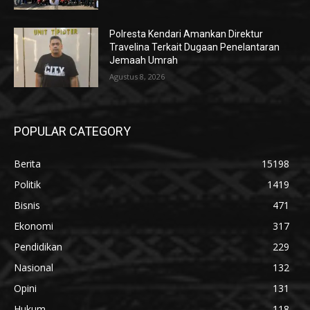
Polresta Kendari Amankan Direktur
Travelina Terkait Dugaan Penelantaran
Jemaah Umrah
Agustus 8, 2026
POPULAR CATEGORY
Berita
15198
Politik
1419
Bisnis
471
Ekonomi
317
Pendidikan
229
Nasional
132
Opini
131
Hukum
118