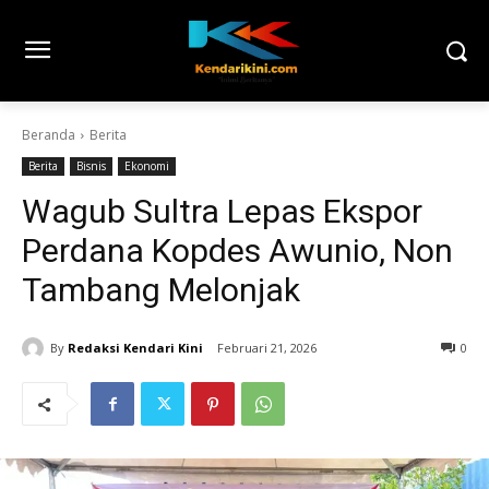
Beranda
Berita
Berita
Bisnis
Ekonomi
Wagub Sultra Lepas Ekspor
Perdana Kopdes Awunio, Non
Tambang Melonjak
By
Redaksi Kendari Kini
Februari 21, 2026
0