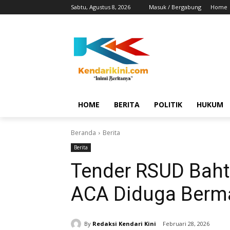
Sabtu, Agustus 8, 2026
Masuk / Bergabung
Home
HOME
BERITA
POLITIK
HUKUM
Beranda
Berita
Berita
Tender RSUD Baht
ACA Diduga Berm
By
Redaksi Kendari Kini
Februari 28, 2026