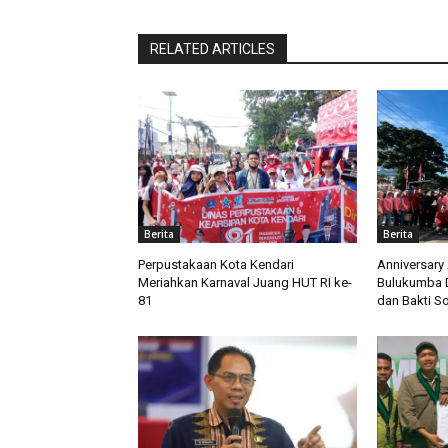
RELATED ARTICLES
Berita
Berita
Perpustakaan Kota Kendari
Anniversary
Meriahkan Karnaval Juang HUT RI ke-
Bulukumba D
81
dan Bakti So