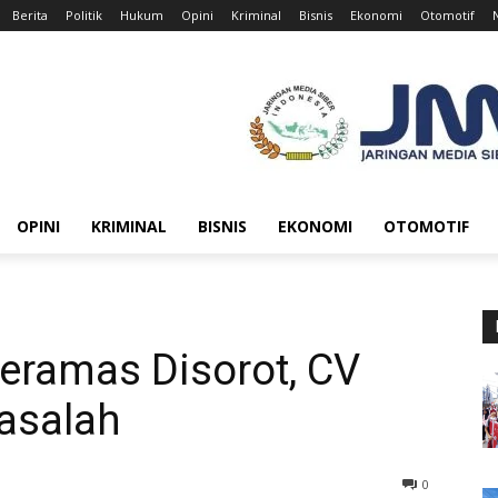
Berita
Politik
Hukum
Opini
Kriminal
Bisnis
Ekonomi
Otomotif
OPINI
KRIMINAL
BISNIS
EKONOMI
OTOMOTIF
eramas Disorot, CV
asalah
0