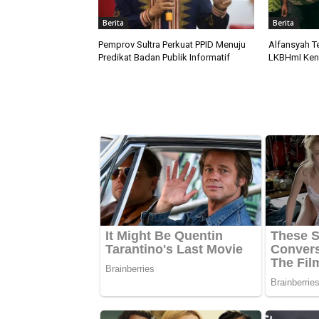
Berita
Berita
Pemprov Sultra Perkuat PPID Menuju
Alfansyah Te
Predikat Badan Publik Informatif
LKBHmI Kend