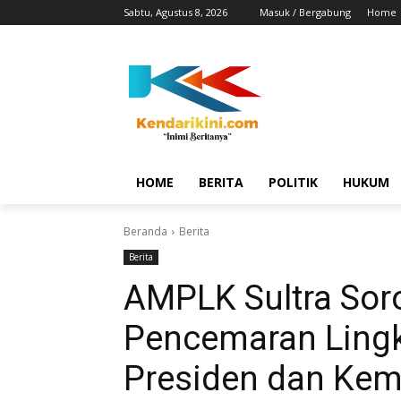
Sabtu, Agustus 8, 2026
Masuk / Bergabung
Home
HOME
BERITA
POLITIK
HUKUM
Beranda
Berita
Berita
AMPLK Sultra Sor
Pencemaran Ling
Presiden dan Kem