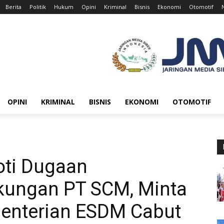
Berita
Politik
Hukum
Opini
Kriminal
Bisnis
Ekonomi
Otomotif
OPINI
KRIMINAL
BISNIS
EKONOMI
OTOMOTIF
oti Dugaan
kungan PT SCM, Minta
enterian ESDM Cabut