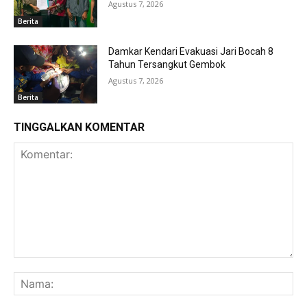
Agustus 7, 2026
Berita
Damkar Kendari Evakuasi Jari Bocah 8
Tahun Tersangkut Gembok
Agustus 7, 2026
Berita
TINGGALKAN KOMENTAR
Komentar:
Na