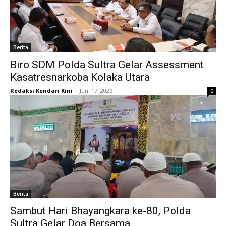
Berita
Biro SDM Polda Sultra Gelar Assessment
Kasatresnarkoba Kolaka Utara
Redaksi Kendari Kini
-
Juni 17, 2026
0
Berita
Sambut Hari Bhayangkara ke-80, Polda
Sultra Gelar Doa Bersama