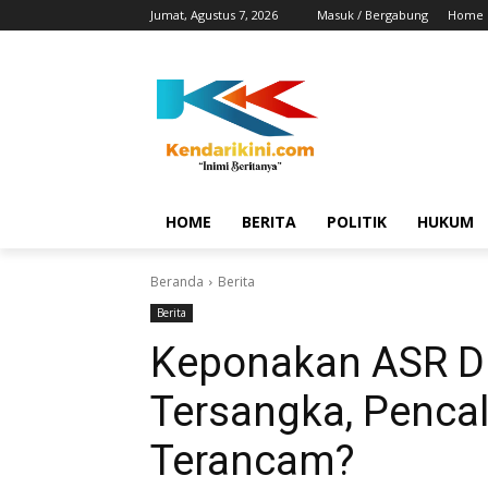
Jumat, Agustus 7, 2026
Masuk / Bergabung
Home
HOME
BERITA
POLITIK
HUKUM
Beranda
Berita
Berita
Keponakan ASR Di
Tersangka, Penca
Terancam?