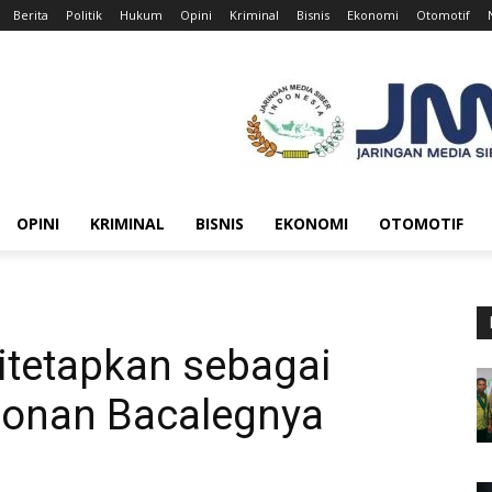
Berita
Politik
Hukum
Opini
Kriminal
Bisnis
Ekonomi
Otomotif
OPINI
KRIMINAL
BISNIS
EKONOMI
OTOMOTIF
tetapkan sebagai
lonan Bacalegnya