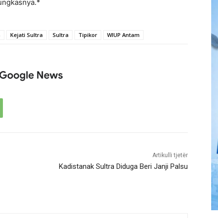
 pungkasnya.*
a
Kejati Sultra
Sultra
Tipikor
WIUP Antam
Artikulli tjetër
Kadistanak Sultra Diduga Beri Janji Palsu