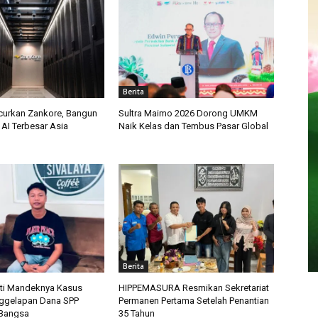
Berita
curkan Zankore, Bangun
Sultra Maimo 2026 Dorong UMKM
r AI Terbesar Asia
Naik Kelas dan Tembus Pasar Global
Berita
ti Mandeknya Kasus
HIPPEMASURA Resmikan Sekretariat
ggelapan Dana SPP
Permanen Pertama Setelah Penantian
 Bangsa
35 Tahun