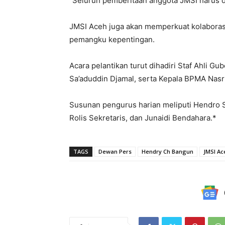
“Seluruh pemberitaan anggota JMSI harus d
JMSI Aceh juga akan memperkuat kolaboras
pemangku kepentingan.
Acara pelantikan turut dihadiri Staf Ahli Gu
Sa’aduddin Djamal, serta Kepala BPMA Nasri 
Susunan pengurus harian meliputi Hendro Sa
Rolis Sekretaris, dan Junaidi Bendahara.*
TAGS
Dewan Pers
Hendry Ch Bangun
JMSI Ac