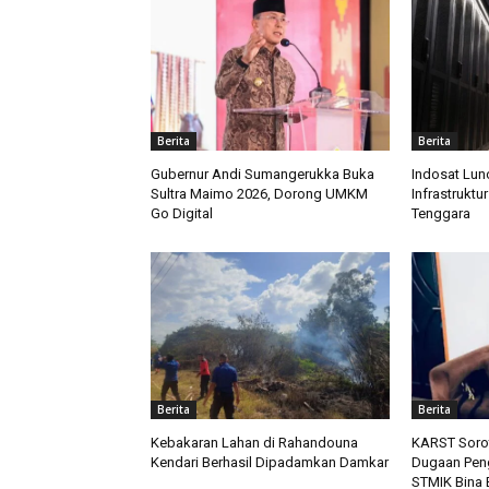
Berita
Berita
Gubernur Andi Sumangerukka Buka
Indosat Lun
Sultra Maimo 2026, Dorong UMKM
Infrastruktu
Go Digital
Tenggara
Berita
Berita
Kebakaran Lahan di Rahandouna
KARST Soro
Kendari Berhasil Dipadamkan Damkar
Dugaan Pen
STMIK Bina