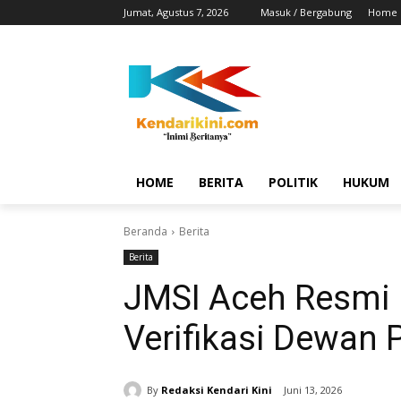
Jumat, Agustus 7, 2026
Masuk / Bergabung
Home
HOME
BERITA
POLITIK
HUKUM
Beranda
Berita
Berita
JMSI Aceh Resmi D
Verifikasi Dewan 
By
Redaksi Kendari Kini
Juni 13, 2026