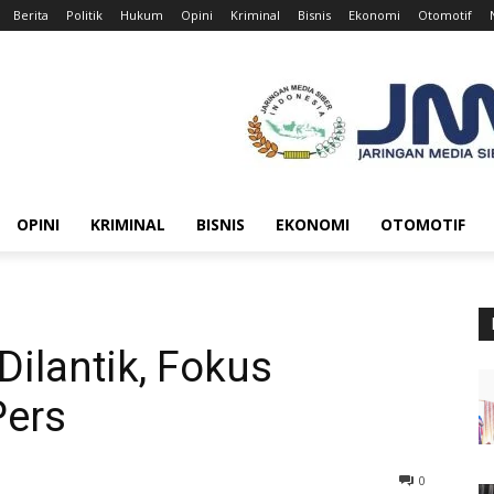
Berita
Politik
Hukum
Opini
Kriminal
Bisnis
Ekonomi
Otomotif
OPINI
KRIMINAL
BISNIS
EKONOMI
OTOMOTIF
ilantik, Fokus
Pers
0