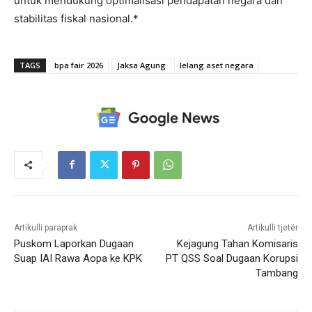
untuk mendukung optimalisasi pendapatan negara dan
stabilitas fiskal nasional.*
TAGS
bpa fair 2026
Jaksa Agung
lelang aset negara
Artikulli paraprak
Artikulli tjetër
Puskom Laporkan Dugaan
Kejagung Tahan Komisaris
Suap IAI Rawa Aopa ke KPK
PT QSS Soal Dugaan Korupsi
Tambang