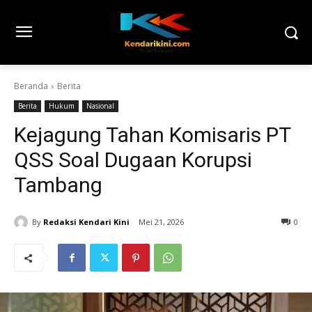
Beranda
Berita
Berita
Hukum
Nasional
Kejagung Tahan Komisaris PT
QSS Soal Dugaan Korupsi
Tambang
By
Redaksi Kendari Kini
Mei 21, 2026
0