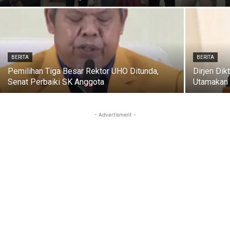
BERITA
BERITA
Pemilihan Tiga Besar Rektor UHO Ditunda,
Dirjen Dik
Senat Perbaiki SK Anggota
Utamakan
- Advertisment -