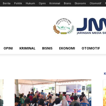
Berita
Politik
Hukum
Opini
Kriminal
Bisnis
Ekonomi
Otomotif
OPINI
KRIMINAL
BISNIS
EKONOMI
OTOMOTIF