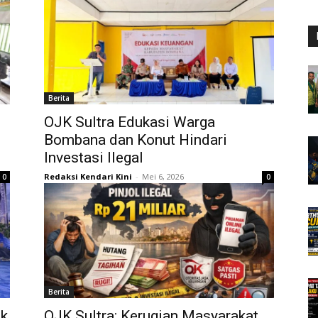
Berita
OJK Sultra Edukasi Warga
Bombana dan Konut Hindari
Investasi Ilegal
Redaksi Kendari Kini
-
Mei 6, 2026
0
0
Berita
k
OJK Sultra: Kerugian Masyarakat