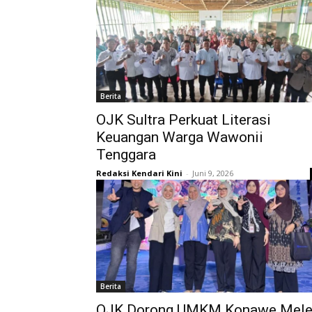
Berita
OJK Sultra Perkuat Literasi
Keuangan Warga Wawonii
Tenggara
Redaksi Kendari Kini
-
Juni 9, 2026
Berita
OJK Dorong UMKM Konawe Mele