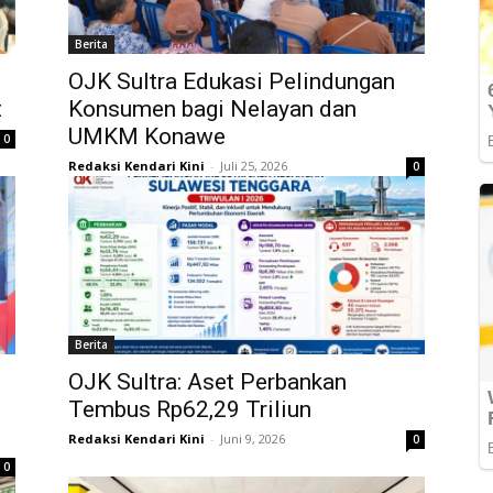
Berita
OJK Sultra Edukasi Pelindungan
t
Konsumen bagi Nelayan dan
UMKM Konawe
0
Redaksi Kendari Kini
-
Juli 25, 2026
0
Berita
OJK Sultra: Aset Perbankan
Tembus Rp62,29 Triliun
Redaksi Kendari Kini
-
Juni 9, 2026
0
0