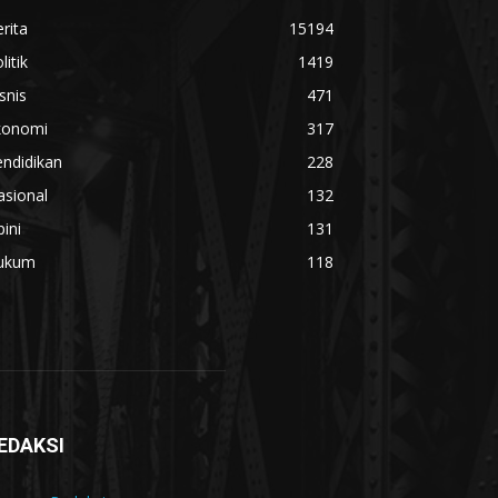
rita
15194
litik
1419
snis
471
konomi
317
ndidikan
228
asional
132
ini
131
ukum
118
EDAKSI