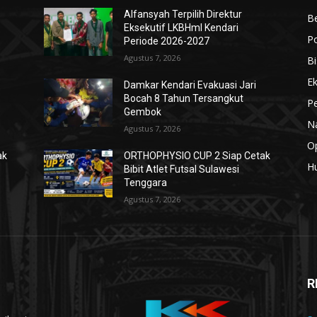
Alfansyah Terpilih Direktur
Be
Eksekutif LKBHmI Kendari
Po
Periode 2026-2027
Agustus 7, 2026
Bi
E
Damkar Kendari Evakuasi Jari
Bocah 8 Tahun Tersangkut
Pe
Gembok
N
Agustus 7, 2026
Op
ak
ORTHOPHYSIO CUP 2 Siap Cetak
H
Bibit Atlet Futsal Sulawesi
Tenggara
Agustus 7, 2026
R