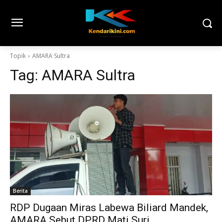
Topik
AMARA Sultra
Tag:
AMARA Sultra
Berita
RDP Dugaan Miras Labewa Biliard Mandek,
AMARA Sebut DPRD Mati Suri