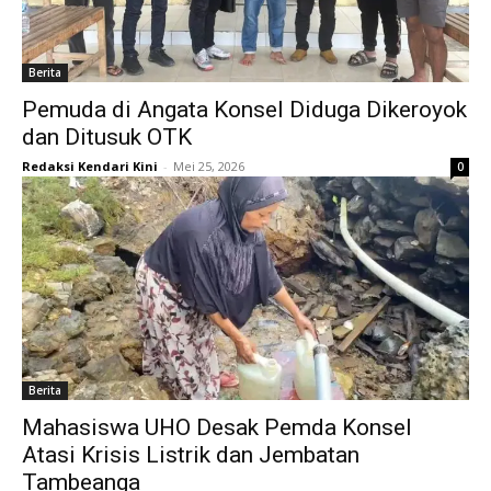
Berita
Pemuda di Angata Konsel Diduga Dikeroyok
dan Ditusuk OTK
Redaksi Kendari Kini
-
Mei 25, 2026
0
Berita
Mahasiswa UHO Desak Pemda Konsel
Atasi Krisis Listrik dan Jembatan
Tambeanga